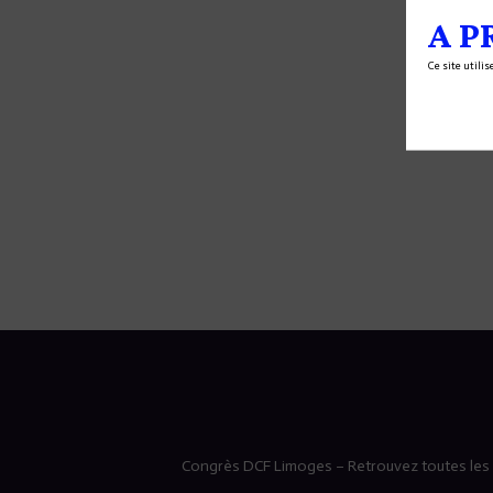
A P
Ce site utili
Congrès DCF Limoges – Retrouvez toutes les i