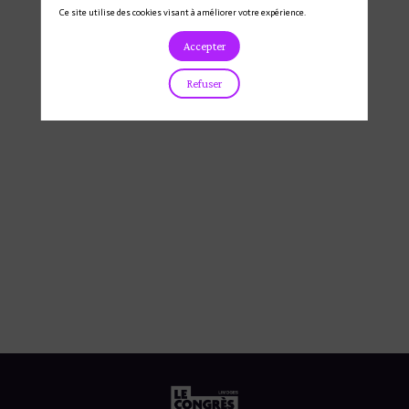
Envoyer un message
Ce site utilise des cookies visant à améliorer votre expérience.
Accepter
Refuser