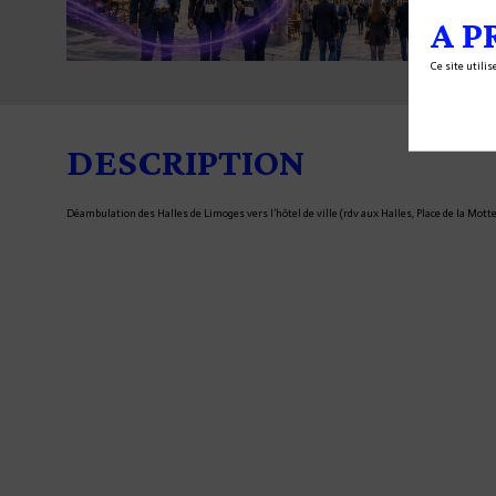
A P
Ce site utili
DESCRIPTION
Déambulation des Halles de Limoges vers l’hôtel de ville (rdv aux Halles, Place de la Motte