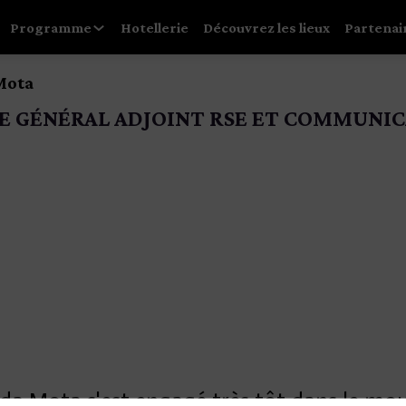
Programme
Hotellerie
Découvrez les lieux
Partenai
Mota
E GÉNÉRAL ADJOINT RSE ET COMMUNIC
a Mota s'est engagé très tôt dans le mo